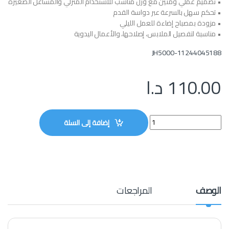
• تصميم عملي ومتين مع وزن مناسب للاستخدام المنزلي والمشاغل الصغيرة
• تحكم سهل بالسرعة عبر دواسة القدم
• مزودة بمصباح إضاءة للعمل الليلي
• مناسبة لتفصيل الملابس، إصلاحها، والأعمال اليدوية
JH5000-11244045188
110.00
د.ا
ماكينة خياطة زكزاك الفراشة JH5205 quantity
إضافة إلى السلة
الوصف
المراجعات