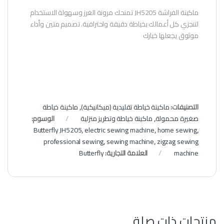
ماكينة الفراشة JH5205 تمنحك مرونة الغرز وسهولة الاستخدام
لتنجزي كل أعمالك بخياطة دقيقة واحترافية. تصميم متين وأداء
موثوق يجعلها خيارك
التصنيفات:
ماكينة خياطة تقليدية (ميكانيكية)
,
ماكينة خياطة
صغيرة محمولة
,
ماكينة خياطة وتطريز منزلية
الوسوم:
Butterfly JH5205
,
electric sewing machine
,
home sewing
,
professional sewing
,
sewing machine
,
zigzag sewing
machine
العلامة التجارية:
Butterfly
منتجات ذات صلة