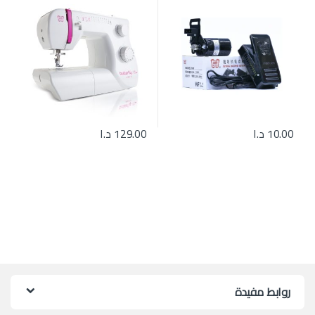
10.00
د.ا
129.00
د.ا
روابط مفيدة