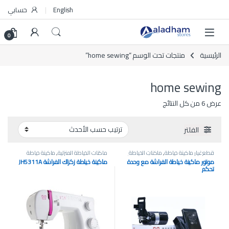
Skip to navigatio
Skip to conten
English
حسابي
0
الرئيسية
منتجات تحت الوسم “home sewing”
home sewing
تم الفرز حسب الأحدث
عرض ⁦6⁩ من كل النتائج
الفلتر
قطع غيار ماكينة خياطة
,
ماكنات الخياطة
ماكنات الخياطة المنزلية
,
ماكينة خياطة
المنزلية
,
ماكينة خياطة تقليدية (ميكانيكية)
إلكترونية
,
ماكينة خياطة وتطريز منزلية
موتور ماكينة خياطة الفراشة مع وحدة
ماكينة خياطة زكزاك الفراشة JH5311A
تحكم