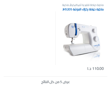
ماكينة خياطة تقليدية (ميكانيكية)
,
ماكينة
خياطة صغيرة محمولة
,
ماكينة خياطة
ماكينة خياطة زكزاك الفراشة JH5205
وتطريز منزلية
110.00
د.ا
تم الفرز حسب الأحدث
عرض ⁦5⁩ من كل النتائج