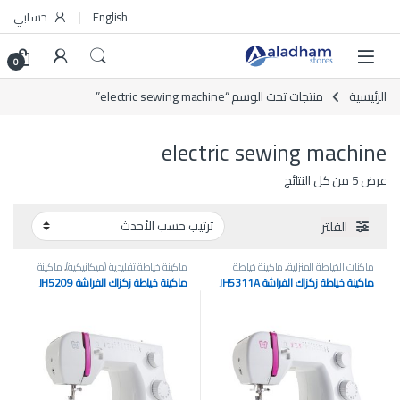
Skip to navigatio
Skip to conten
English
حسابي
0
الرئيسية
منتجات تحت الوسم “electric sewing machine”
electric sewing machine
تم الفرز حسب الأحدث
عرض ⁦5⁩ من كل النتائج
الفلتر
ماكنات الخياطة المنزلية
,
ماكينة خياطة
ماكينة خياطة تقليدية (ميكانيكية)
,
ماكينة
إلكترونية
,
ماكينة خياطة وتطريز منزلية
خياطة صغيرة محمولة
,
ماكينة خياطة
ماكينة خياطة زكزاك الفراشة JH5311A
ماكينة خياطة زكزاك الفراشة JH5209
وتطريز منزلية