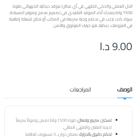
الحل العملي والذكي للطهي في أي مكان! موقد ديكايلا الكهربائي بقوة
1500 واط يمنحك أداء الموقد التقليدي في تصميم مدمج وموفر للمساحة.
سواء كنت ترغب في تحضير وجبة سريعة في المكتب أو تحتاج لشعلة إضافية
في العزومات، ديكايلا هو خيارك الموثوق والآمن.
9.00
د.ا
الوصف
المراجعات
تسخين سريع وفعال:
قوة 1500 واط تضمن وصولاً سريعاً
لدرجة الغليان والطهي المثالي.
تحكم دقيق بالحرارة:
مفتاح دوار بـ 5 مستويات للطاقة