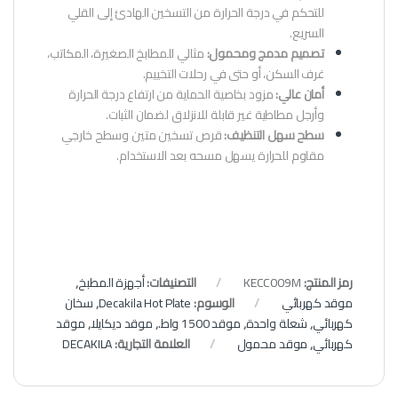
للتحكم في درجة الحرارة من التسخين الهادئ إلى القلي
السريع.
تصميم مدمج ومحمول:
مثالي للمطابخ الصغيرة، المكاتب،
غرف السكن، أو حتى في رحلات التخييم.
أمان عالي:
مزود بخاصية الحماية من ارتفاع درجة الحرارة
وأرجل مطاطية غير قابلة للانزلاق لضمان الثبات.
سطح سهل التنظيف:
قرص تسخين متين وسطح خارجي
مقاوم للحرارة يسهل مسحه بعد الاستخدام.
رمز المنتج:
KECC009M
التصنيفات:
أجهزة المطبخ
,
موقد كهربائي
الوسوم:
Decakila Hot Plate
,
سخان
كهربائي
,
شعلة واحدة
,
موقد 1500 واط.
,
موقد ديكايلا
,
موقد
كهربائي
,
موقد محمول
العلامة التجارية:
DECAKILA