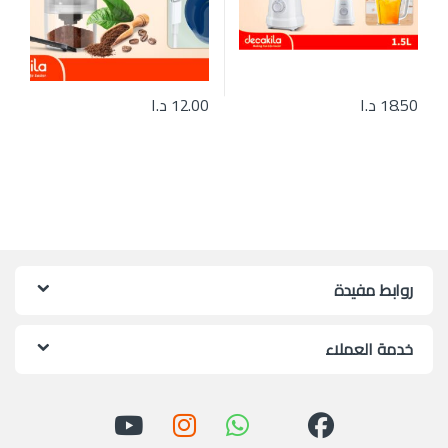
18.50
د.ا
12.00
د.ا
روابط مفيدة
خدمة العملاء