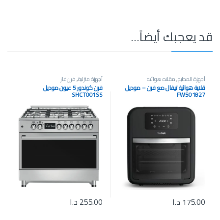
قد يعجبك أيضاً…
أجهزة المطبخ
,
مقلاه هوائيه
أجهزة منزلية
,
فرن غاز
قلاية هوائية تيفال مع فرن – موديل
فرن كوندور 5 عيون موديل
SHCT001SS
FW501827
175.00
د.ا
255.00
د.ا