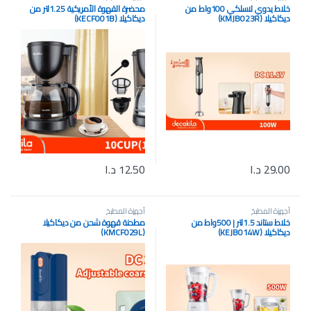
خلاط يدوي لاسلكي 100واط من
محضرة القهوة الأمريكية 1.25لتر من
ديكاكيلا (KMJB023R)
ديكاكيلا (KECF001B)
29.00
د.ا
12.50
د.ا
أجهزة المطبخ
أجهزة المطبخ
خلاط ستاند 1.5لتر | 500واط من
مطحنة قهوة شحن من ديكاكيلا
ديكاكيلا (KEJB014W)
(KMCF029L)