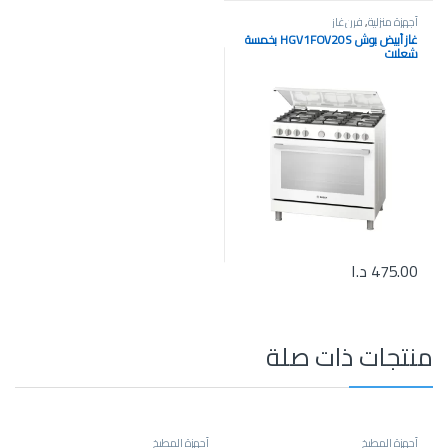
أجهزة منزلية
,
فرن غاز
غاز أبيض بوش HGV1FOV20S بخمسة
شعلات
475.00
د.ا
منتجات ذات صلة
أجهزة المطبخ
أجهزة المطبخ