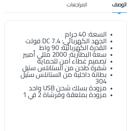
الوصف
المراجعات
السعة: 40 جرام
الجهد الكهربائي: DC 7.4 فولت
القدرة الكهربائية: 90 واط
سعة البطارية: 2000 مللي أمبير
تصميم غطاء آمن للحماية
شفرة طحن من الستانلس ستيل
بطانة داخلية من الستانلس ستيل
304
مزودة بسلك شحن USB واحد
مزودة بملعقة وفرشاة 2 في 1