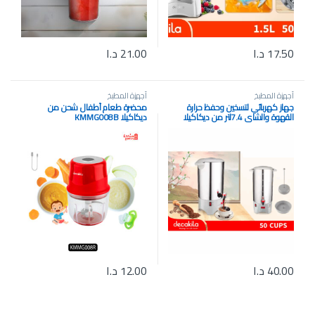
17.50
د.ا
21.00
د.ا
أجهزة المطبخ
أجهزة المطبخ
جهاز كهربائي لتسخين وحفظ حرارة
محضرة طعام أطفال شحن من
القهوة والشاي 7.4لتر من ديكاكيلا
ديكاكيلا KMMG008B
(KEKT024M)
40.00
د.ا
12.00
د.ا