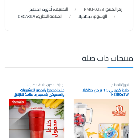
رمز المنتج:
KMCF022B
التصنيف:
أجهزة المطبخ
الوسوم:
ديكاكيلا
العلامة التجارية:
DECAKILA
منتجات ذات صلة
أجهزة المطبخ
أجهزة المطبخ
,
خلاط
,
عصارات
خلاط كهربائي 1.5 لتر من دكاكيلا
خلاط محمول لتحضير المشروبات
KEJB043W
والسموذي بتصميم يد مانعة للانزلاق
300لتر من ديكاكيلا (KMJB012R)