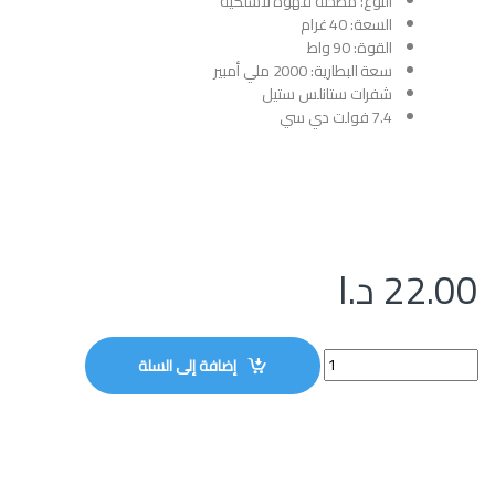
النوع: مطحنة قهوة لاسلكية
السعة: 40 غرام
القوة: 90 واط
سعة البطارية: 2000 ملي أمبير
شفرات ستانلس ستيل
7.4 فولت دي سي
22.00
د.ا
مطحنة القهوة اللاسلكية ديكاكيلا KMCF022B quantity
إضافة إلى السلة