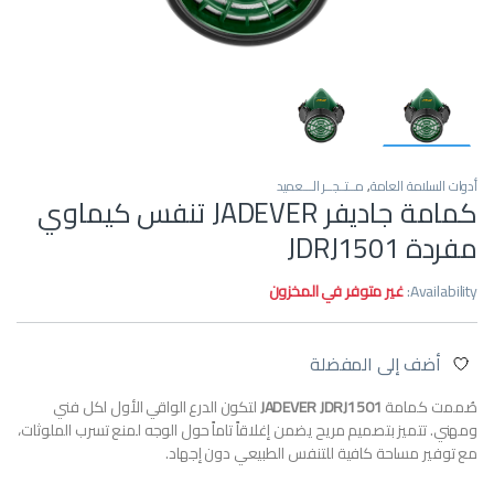
أدوات السلامة العامة
,
مــتــجــر الـــعميد
كمامة جاديفر JADEVER تنفس كيماوي
مفردة JDRJ1501
Availability:
غير متوفر في المخزون
أضف إلى المفضلة
صُممت كمامة
JADEVER JDRJ1501
لتكون الدرع الواقي الأول لكل فني
ومهني. تتميز بتصميم مريح يضمن إغلاقاً تاماً حول الوجه لمنع تسرب الملوثات،
مع توفير مساحة كافية للتنفس الطبيعي دون إجهاد.