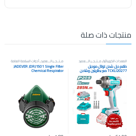
منتجات ذات صلة
المعدات الكهربائية
,
مــتــجــر الـــعميد
مــتــجــر الـــعميد
,
أدوات السلامة العامة
طقم درل شحن توتال موديل
JADEVER JDRJ1501 Single Filter
TCKLI20277 مع بطاريتين وشاحن
Chemical Respirator