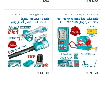
61.00
د.ا
1.80
د.ا
المعدات اليدوية
,
مــتــجــر الـــعميد
المعدات الكهربائية
,
مــتــجــر الـــعميد
طقم قياس توتال: جهاز ليزر 70 متر + متر
طقم 16 فولت توتال موديل
حديد 5 متر موديل TLDD241201M
TOSLI250385 مقص أغصان ونافخ
هواء (بدون فحمات)
26.50
د.ا
60.00
د.ا