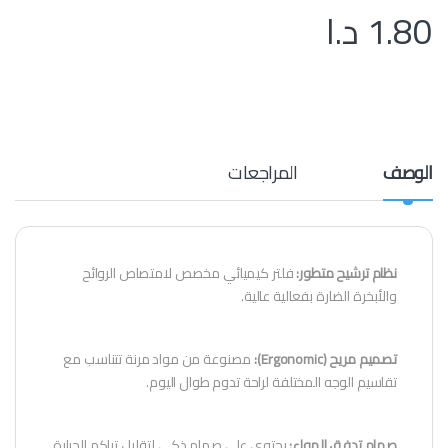
1.80
د.ا
الوصف
المراجعات
نظام ترشيح متطور:
فلتر كيميائي مخصص لامتصاص الروائح
والأبخرة الضارة بفعالية عالية.
تصميم مريح (Ergonomic):
مصنوعة من مواد مرنة تتناسب مع
تقاسيم الوجه المختلفة لراحة تدوم طوال اليوم.
صمام تدفق الهواء:
يحتوي على صمام ذكي لتقليل تراكم الحرارة