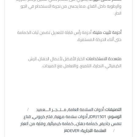
والرطوبة داخل القناع، مما يحسن من تجربة الاستخدام في الجو
الحار.
أحزمة تثبيت متينة:
أحزمة رأس قابلة للتعديل تضمن ثبات الكمامة
حتى أثناء الحركة المستمرة.
متعددة الاستخدامات:
الخيار الأفضل لأعمال الدهان، الرش
الكيميائي، النجارة، التلميع، والتعامل مع المبيدات.
التصنيفات:
أدوات السلامة العامة
,
مــتــجــر الـــعميد
الوسوم:
JDRJ1501
,
أدوات سلامة مهنية
,
فلتر كربوني
,
قناع
تنفس جاديفر
,
كمامة دهان.
,
كمامة كيميائية
,
وقاية من الغبار
العلامة التجارية:
JADEVER