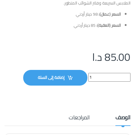
الملابس السريعة وفلتر الشوائب المتطور.
السعر (عمان):
98 دينار أردني
السعر (العقبة):
85 دينار أردني
85.00
د.ا
غسالة تكماز حوضين NAS-10WMG quantity
إضافة إلى السلة
الوصف
المراجعات