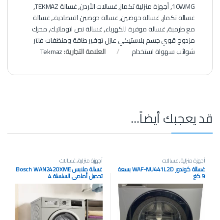
10WMG
,
أجهزة منزلية تكماز
,
غسالات الأردن
,
غسالة TEKMAZ
,
غسالة تكماز
,
غسالة حوضين
,
غسالة حوضين اقتصادية.
,
غسالة
مع طرمبة
,
غسالة موفرة للكهرباء
,
غسالة نص اتوماتيك
,
محرك
مزدوج قوي جسم بلاستيكي عازل توفير طاقة ومنظفات فلتر
شوائب سهولة استخدام
العلامة التجارية:
Tekmaz
قد يعجبك أيضاً…
أجهزة منزلية
,
غسالات
أجهزة منزلية
,
غسالات
غسالة كوندور ‎WAF-NU441L2D‎ بسعة
غسالة ملابس Bosch WAN2420XME
9 كغ
تحميل أمامي السلسلة 4