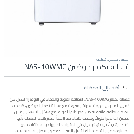
العناية بالملابس
,
غسالات
غسالة تكماز حوضين NAS-10WMG
أضف إلى المفضلة
غسالة تكماز NAS-10WMG.. النظافة القوية والذكاء في التوفير!”
اجعلِ من
غسيل الملابس مهمة سهلة وسريعة مع غسالة تكماز الحوضين. صُممت
لتمنحكِ نظافة فائقة بفضل محركاتها القوية، مع هيكل بلاستيكي متين
يضمن لكِ عمراً طويلاً وحماية كاملة ضد الصدأ. تتميز هذه الغسالة بأنها
اقتصادية جداً، حيث توفر عليكِ في استهلاك الكهرباء والمنظفات دون
المساومة على الأداء. خياركِ الأمثل للمنزل العصري بفضل تقنية تجفيف