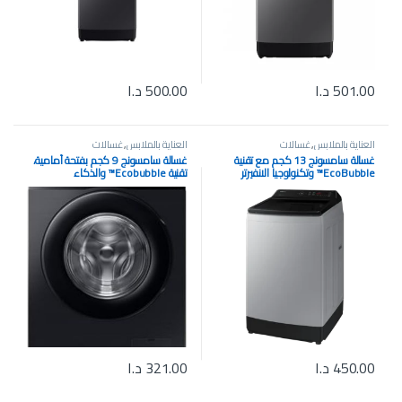
501.00
د.ا
500.00
د.ا
العناية بالملابس
,
غسالات
العناية بالملابس
,
غسالات
غسالة سامسونج 13 كجم مع تقنية
غسالة سامسونج 9 كجم بفتحة أمامية،
EcoBubble™️ وتكنولوجيا الانفيرتر
تقنية Ecobubble™️ والذكاء
الرقمي موديل WA13CG5441BYRQ
الاصطناعي WW90CGC0EDABAS
450.00
د.ا
321.00
د.ا