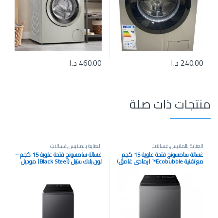
240.00
د.ا
460.00
د.ا
منتجات ذات صلة
العناية بالملابس
,
غسالات
العناية بالملابس
,
غسالات
غسالة سامسونج فتحة علوية 15 كجم
غسالة سامسونج فتحة علوية 15 كجم –
مع تقنية Ecobubble™️ (رمادي غامق)
لون بلاك ستيل (Black Steel) موديل
موديل WA15CG5745BDFQ
WA15S5CRQ