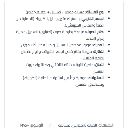
نوع الغسالة:
غسالة حوضين (غسيل + تجفيف/عصر).
الجسم الخارجي:
بلاستيك متين وعازل للكهرباء (للحماية من
الصدأ والتماس الكهربائي).
نظام الصرف:
مزودة بطرمبة صرف (اختياري) لتسهيل عملية
إخراج المياه.
المحرك:
موتور مخصص للغسيل وآخر للعصر بأداء قوي.
الفلترة:
مزودة بفلتر خاص لجمع الشوائب والوبر لضمان
نظافة الملابس.
الأمان:
خاصية التوقف التام التلقائي بعد انتهاء دورة
الغسيل.
الاستهلاك:
موفرة جداً في استهلاك الطاقة (الكهرباء)
ومساحيق الغسيل.
التصنيفات:
العناية بالملابس
,
غسالات
الوسوم:
NAS-