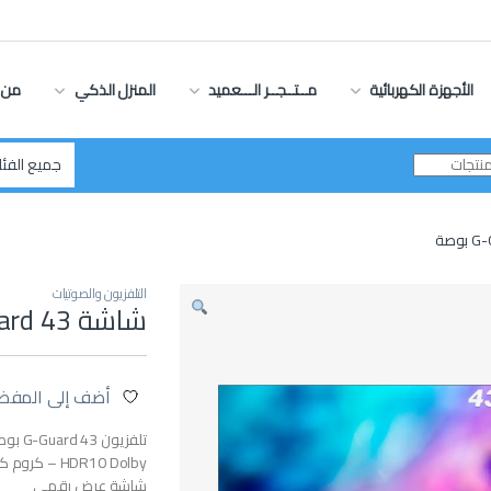
الأجهزة الكهربائية
مــتــجــر الـــعميد
المنزل الذكي
من 
التلفزيون والصوتيات
شاشة G-Guard 43 بوصة
أضف إلى المفض
شاشة عرض رقمي