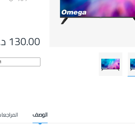
130.00
د.
شاشة G-Guard 43 بوصة quantity
الوصف
المراجعا