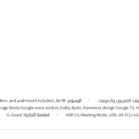
نيف:
التلفزيون والصوتيات
الوسوم:
AV RF
,
and wall mount included.
,
tion
ignage Mode Google voice control
,
Dolby Audio
,
frameless design Google TV
,
H
Wi-Fi (2.4
,
USB
,
Meeting Mode
,
HDR10
العلامة التجارية:
G-Guard