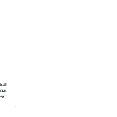
التص
DMI
,
G/5G)