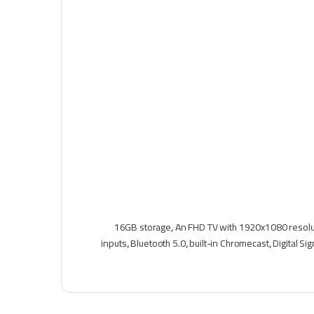
16GB storage
,
An FHD TV with 1920x1080 resolu
inputs
,
Bluetooth 5.0
,
built-in Chromecast
,
Digital S