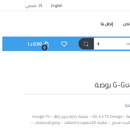
English
حسابي
نحن
إتصل بنا
0.00
د.ا
0
لة
تلفزيون G-Guard 43 بوصة – GG-43 TG Omega – شاشة ذكية بدون إطار – Google TV
HDR10 Dolby – كروم كاست مدمج – شاشة LED متعددة المنافذ – وضع الاجتماعات –