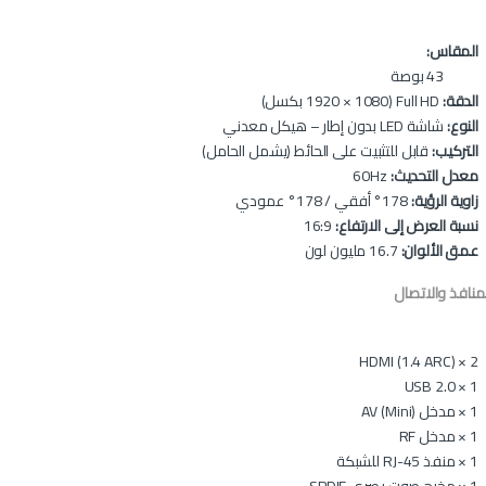
المقاس:
43 بوصة
الدقة:
Full HD (1920 × 1080 بكسل)
النوع:
شاشة LED بدون إطار – هيكل معدني
التركيب:
قابل للتثبيت على الحائط (يشمل الحامل)
معدل التحديث:
60Hz
زاوية الرؤية:
178° أفقي / 178° عمودي
نسبة العرض إلى الارتفاع:
16:9
عمق الألوان:
16.7 مليون لون
منافذ والاتصال
2 × HDMI (1.4 ARC)
1 × USB 2.0
1 × مدخل AV (Mini)
1 × مدخل RF
1 × منفذ RJ-45 للشبكة