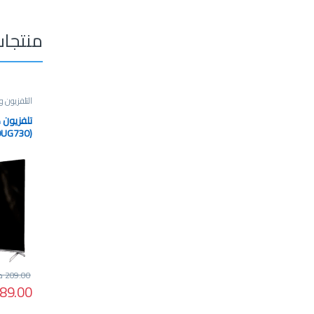
منتجات
التلفزيون و
0UG730)
209.00
د.
89.00