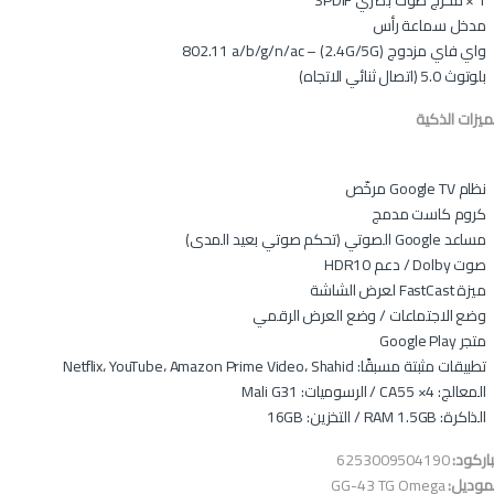
1 × مخرج صوت بصري SPDIF
مدخل سماعة رأس
واي فاي مزدوج (2.4G/5G) – 802.11 a/b/g/n/ac
بلوتوث 5.0 (اتصال ثنائي الاتجاه)
ميزات الذكية
نظام Google TV مرخّص
كروم كاست مدمج
مساعد Google الصوتي (تحكم صوتي بعيد المدى)
صوت Dolby / دعم HDR10
ميزة FastCast لعرض الشاشة
وضع الاجتماعات / وضع العرض الرقمي
متجر Google Play
تطبيقات مثبتة مسبقًا: Netflix، YouTube، Amazon Prime Video، Shahid
المعالج: CA55 ×4 / الرسوميات: Mali G31
الذاكرة: RAM 1.5GB / التخزين: 16GB
باركود:
6253009504190
موديل:
GG-43 TG Omega