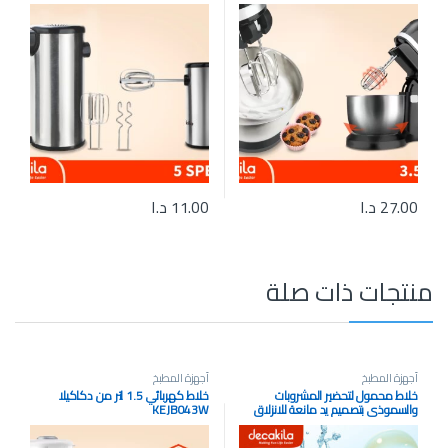
27.00
د.ا
11.00
د.ا
منتجات ذات صلة
أجهزة المطبخ
أجهزة المطبخ
خلاط محمول لتحضير المشروبات
خلاط كهربائي 1.5 لتر من دكاكيلا
والسموذي بتصميم يد مانعة للانزلاق
KEJB043W
300لتر من ديكاكيلا (KMJB012L )