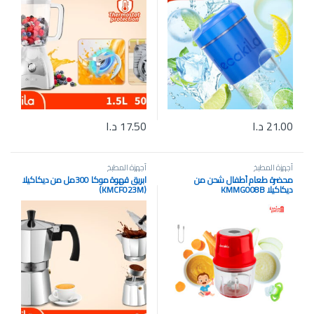
21.00
د.ا
17.50
د.ا
أجهزة المطبخ
أجهزة المطبخ
محضرة طعام أطفال شحن من
ابريق قهوة موكا 300مل من ديكاكيلا
ديكاكيلا KMMG008B
(KMCF023M)