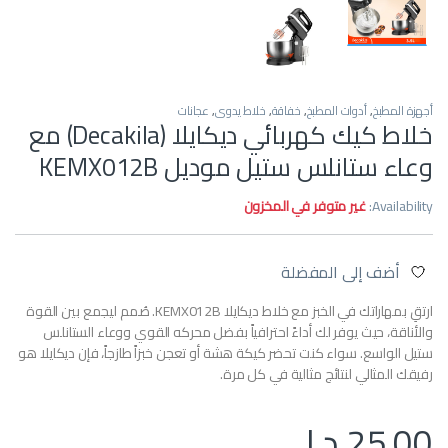
أجهزة المطبخ
,
أدوات المطبخ
,
خفاقة
,
خلاط يدوي
,
عجانات
خلاط كيك كهربائي ديكايلا (Decakila) مع
وعاء ستانلس ستيل موديل KEMX012B
Availability:
غير متوفر في المخزون
أضف إلى المفضلة
ارتقِ بمهاراتك في الخبز مع خلاط ديكايلا KEMX012B. صُمم ليجمع بين القوة
والأناقة، حيث يوفر لك أداءً احترافياً بفضل محركه القوي ووعاء الستانلس
ستيل الواسع. سواء كنت تحضر كيكة هشة أو تعجن خبزاً طازجاً، فإن ديكايلا هو
رفيقك المثالي لنتائج مثالية في كل مرة.
25.00
د.ا