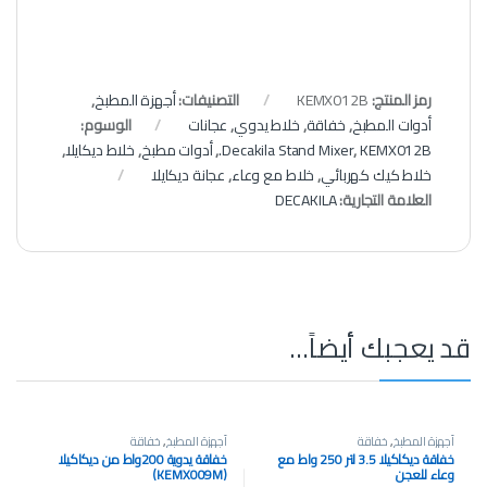
رمز المنتج:
KEMX012B
التصنيفات:
أجهزة المطبخ
,
أدوات المطبخ
,
خفاقة
,
خلاط يدوي
,
عجانات
الوسوم:
KEMX012B.
,
Decakila Stand Mixer
,
أدوات مطبخ
,
خلاط ديكايلا
,
خلاط كيك كهربائي
,
خلاط مع وعاء
,
عجانة ديكايلا
العلامة التجارية:
DECAKILA
قد يعجبك أيضاً…
أجهزة المطبخ
,
خفاقة
أجهزة المطبخ
,
خفاقة
خفاقة ديكاكيلا 3.5 لتر 250 واط مع
خفاقة يدوية 200واط من ديكاكيلا
وعاء للعجن
(KEMX009M)