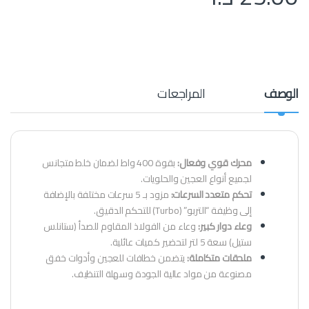
الوصف
المراجعات
محرك قوي وفعال:
بقوة 400 واط لضمان خلط متجانس
لجميع أنواع العجين والحلويات.
تحكم متعدد السرعات:
مزود بـ 5 سرعات مختلفة بالإضافة
إلى وظيفة “التربو” (Turbo) للتحكم الدقيق.
وعاء دوار كبير:
وعاء من الفولاذ المقاوم للصدأ (ستانلس
ستيل) سعة 5 لتر لتحضير كميات عائلية.
ملحقات متكاملة:
يتضمن خطافات للعجين وأدوات خفق
مصنوعة من مواد عالية الجودة وسهلة التنظيف.