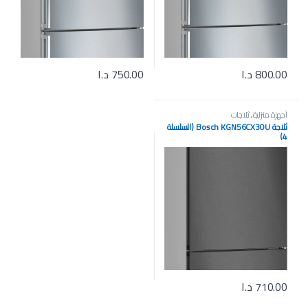
800.00
د.ا
750.00
د.ا
أجهزة منزلية
,
ثلاجات
ثلاجة Bosch KGN56CX30U (السلسلة
4)
710.00
د.ا