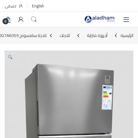
Skip to navigatio
Skip to conten
English
حسابي
0
الرئيسية
أجهزة منزلية
ثلاجات
ثلاجة سامسونج ‎RT53DG7A60S9‎