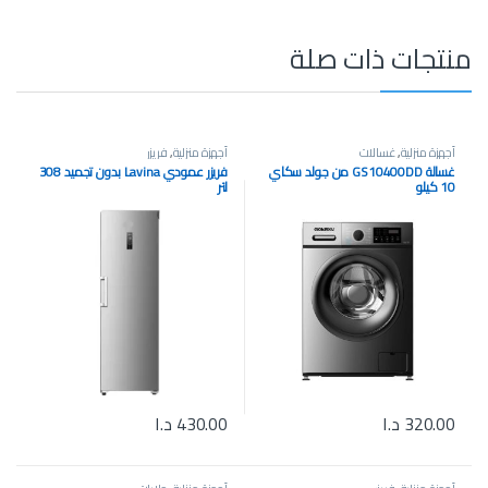
منتجات ذات صلة
أجهزة منزلية
,
غسالات
أجهزة منزلية
,
فريزر
غسالة GS10400DD من جولد سكاي
فريزر عمودي Lavina بدون تجميد 308
10 كيلو
لتر
320.00
د.ا
430.00
د.ا