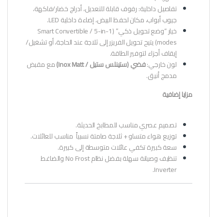
تفاصيل داخلية: رفوف قابلة للتعديل، أدراج خضار/فاكهة،
جيوب أبواب، مكان لحفظ البيض، إضاءة داخلية LED.
خيار “وضع تحويل ذكي” (Smart Convertible / 5-in-1
modes) يتيح تحويل الفريزر إلى ثلاجة عند الحاجة، أو تشغيل/
إيقاف أجزاء لتوفير الطاقة.
لون خارجي:
فضي (ستينلس ستيل / Inox Matt)
مع مقبض
مدمج أنيق.
مزايا إضافية
تصميم عصري مناسب للمطابخ الحديثة.
توزيع هواء متساو + ثلاجة صامتة نسبياً مناسب للعائلات.
سعة كبيرة تكفي عائلات متوسطة إلى كبيرة.
تنظيف وصيانة سهلة بفضل نظام No Frost والضاغط
Inverter.