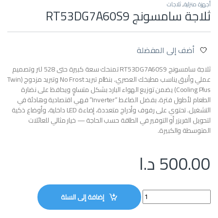
أجهزة منزلية
,
ثلاجات
ثلاجة سامسونج ‎RT53DG7A60S9‎
أضف إلى المفضلة
ثلاجة سامسونج ‎RT53DG7A60S9‎ تمنحك سعة كبيرة حتى 528 لتر وتصميم
عملي وأنيق يناسب مطبخك العصري. بنظام تبريد No Frost وتبريد مزدوج (Twin
Cooling Plus) يضمن توزيع الهواء البارد بشكل متساوٍ ويحافظ على نضارة
الطعام لأطول فترة. بفضل الضاغط “Inverter” فهي اقتصادية وهادئة في
التشغيل. تحتوي على رفوف وأدراج متعددة، إضاءة LED داخلية، وأوضاع ذكية
لتحويل الفريزر أو التوفير في الطاقة حسب الحاجة — خيار مثالي للعائلات
المتوسطة والكبيرة.
500.00
د.ا
ثلاجة سامسونج ‎RT53DG7A60S9‎ quantity
إضافة إلى السلة