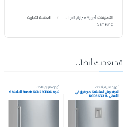
التصنيفات:
أجهزة منزلية
,
ثلاجات
العلامة التجارية:
Samsung
قد يعجبك أيضاً…
أجهزة منزلية
,
ثلاجات
أجهزة منزلية
,
ثلاجات
ثلاجة بوش السلسلة 6 مع فريزر في
ثلاجة Bosch KGN76CI30U السلسلة 6
الأسفل KGD86AI31U