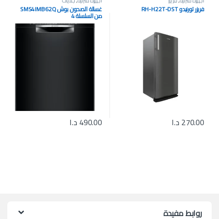
أجهزة منزلية
,
فريزر
أجهزة منزلية
,
جلايات
فريزر تورنيدو RH-H22T-DST
غسالة الصحون بوش SMS4IMB62Q
من السلسلة 4
270.00
د.ا
490.00
د.ا
روابط مفيدة