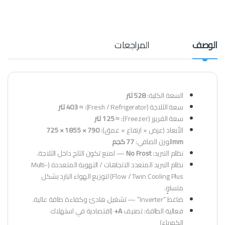
الوصف
المراجعات
السعة الكلية:
528 لتر
سعة الثلاجة (Fresh / Refrigerator):
≈ 403 لتر
سعة الفريزر (Freezer):
≈ 125 لتر
الأبعاد (عرض × ارتفاع × عمق):
790 × 1855 × 725
mm
الوزن الصافي:
77 كجم
نظام التبريد:
No Frost
— لمنع تكون الثلج داخل الثلاجة.
نظام التبريد المتعدد الاتجاهات / التهوية المتعددة (Multi-
Flow / Twin Cooling Plus) لتوزيع الهواء البارد بشكل
متساوٍ.
ضاغط “Inverter” — تشغيل هادئ وكفاءة طاقة عالية.
فعالية الطاقة: تصنيف
A+
(اقتصادية في استهلاك
الكهرباء)