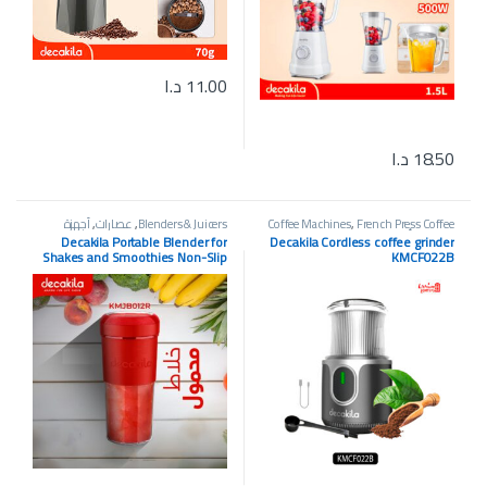
11.00
د.ا
18.50
د.ا
French Press Coffee
,
Coffee Machines
Blenders & Juicers
,
عصارات
,
أجهزة
Makers
,
أجهزة المطبخ
المطبخ
,
خلاط
,
Slow Juicers
Decakila Portable Blender for
Decakila Cordless coffee grinder
Shakes and Smoothies Non-Slip
KMCF022B
Handshake Design 300L
(KMJB012R)