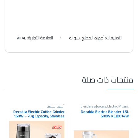
التصنيفات:
أجهزة المطبخ
,
شواية
العلامة التجارية:
VITAL
منتجات ذات صلة
,
Electric Mixers
,
Blenders & Juicers
أجهزة المطبخ
Hand Blenders
,
أجهزة المطبخ
Decakila Electric Coffee Grinder
Decakila Electric Blender 1.5L
150W – 70g Capacity, Stainless
500W KEJB014W
Steel Blade (KECF042G)