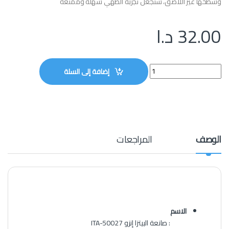
وسطحها غير اللاصق، ستجعل تجربة الطهي سهلة وممتعة
32.00
د.ا
- الاسم: صانعة البيتزا إنزو ITA-50027 quantity
إضافة إلى السلة
الوصف
المراجعات
الاسم
: صانعة البيتزا إنزو ITA-50027