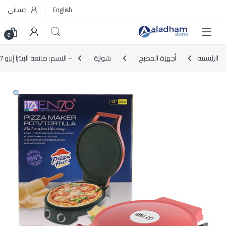
Skip to navigatio
Skip to conten
English
حسابي
0
الرئيسية
أجهزة المطبخ
شواية
– الاسم: صانعة البيتزا إنزو ITA-50027