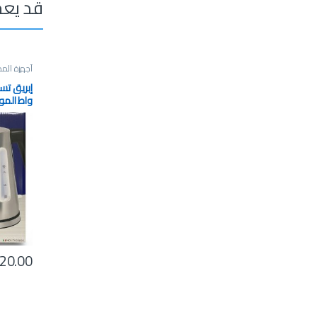
قد يعج
أجهزة المط
واط الموديل
20.00