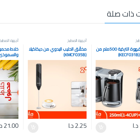
 ذات صلة
بخ
أجهزة المطبخ
أجهزة المطبخ
صانعة القهوة التركية 500ملم من
مخفّق الحليب اليدوي من ديكاكيلا
خلاط محمول
)
(KMCF035B)
والسموذي 
(KMJB012R)
د.ا
2.25
د.ا
21.00
د.