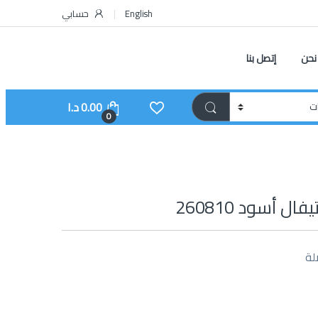
English
حسابي
نحن
إتصل بنا
0.00
د.ا
0
ل أسود 260810
لة