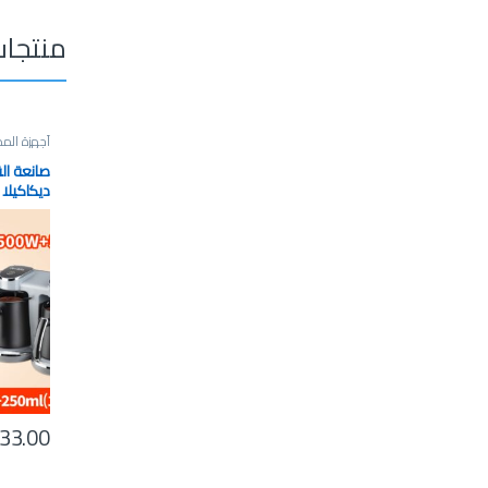
منتجات
أجهزة المط
ديكاكيلا (KECF031B
33.00