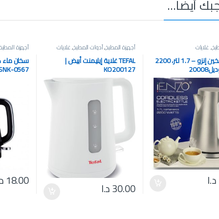
بك أيضاً…
بخ
,
غلايات
أجهزة المطبخ
,
أدوات المطبخ
,
غلايات
أجهزة المطبخ
إبريق تسخين إنزو – 1.7 لتر، 2200
TEFAL غلاية إيليمنت أبيض |
سخان ماء 
20008
KO200127
SNK-0567
د.ا
18.00
د.
30.00
د.ا