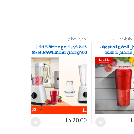
,
خلاط
,
عصارات
أجهزة المطبخ
 لتحضير المشروبات
خلاط كهرباء مع مطحنة 1.5لتر |
بتصميم يد مانعة
400واط من ديكاكيلا(KEJB034W)
للانزلاق 300لتر من ديكاكيلا
ا
20.00
د.ا