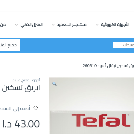
الأجهزة الكهربائية
مــتــجــر الـــعميد
المنزل الذكي
من 
يق تسخين تيفال أسود 260810
أجهزة المطبخ
,
غلايات
ابريق تسخين تيفا
أضف إلى المفض
43.00
د.ا