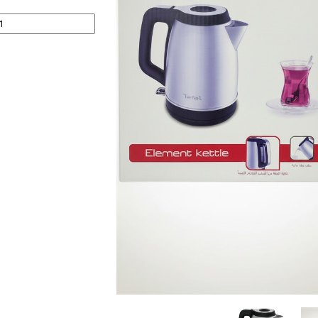
ابريق تسخين تيفال أسود 260810 quantity