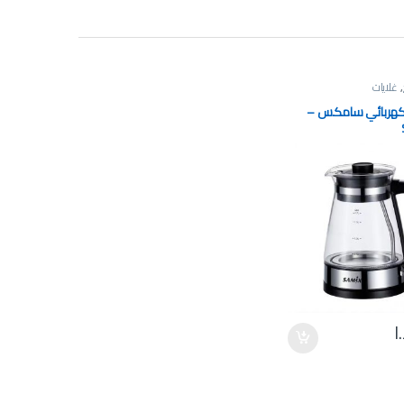
,
غلايات
كهربائي سامكس –
ا