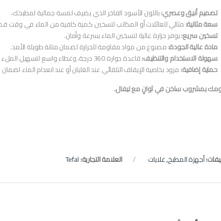
تصميم أنيق وعصري:
باللون الأسود الفاخر الذي يضيف لمسة جمالية لمطبخك.
سعة مثالية:
مثالي للعائلات أو المكاتب لتسخين كمية كافية من الماء في وقت قصي
تسخين سريع:
يوفر حرارة عالية لتسخين الماء بسرعة وأمان.
مادة عالية الجودة:
مصنوع من مواد مقاومة للحرارة لضمان متانة طويلة الأمد.
سهولة الاستخدام والتنظيف:
قاعدة دوارة 360 درجة، وغطاء واسع لتسهيل الملء والتنظيف.
حماية إضافية:
مزود بخاصية الإيقاف التلقائي عند الغليان أو عند انعدام الماء لضمان ا
يومك بمشروب ساخن في ثوانٍ مع تيفال.
يفات:
أجهزة المطبخ
,
غلايات
العلامة التجارية:
Tefal