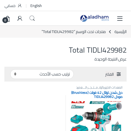
Skip to navigatio
Skip to conten
English
حسابي
0
الرئيسية
منتجات تحت الوسم “Total TIDLI429982”
Total TIDLI429982
عرض النتيجة الوحيدة
الفلتر
المعدات الكهربائية
,
مــتــجــر الـــعميد
درل شحن توتال 42 فولت (Brushless)
مودل TIDLI429982