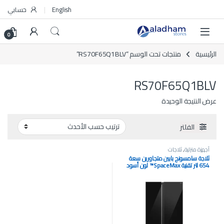
Skip to navigatio
Skip to conten
English
حسابي
0
الرئيسية
منتجات تحت الوسم “RS70F65Q1BLV”
RS70F65Q1BLV
عرض النتيجة الوحيدة
الفلتر
أجهزة منزلية
,
ثلاجات
ثلاجة سامسونج بابين متجاورين سعة
654 لتر تقنية SpaceMax™ لون أسود
فخم RS70F65Q1BLV