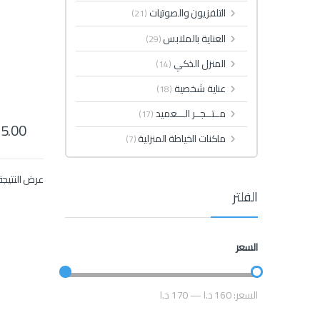
التلفزيون والصوتيات
(21)
العناية بالملابس
(29)
المنزل الذكي
(14)
عناية شخصية
(18)
مــتــجــر الـــعميد
(17)
5.00
ماكنات الخياطة المنزلية
(7)
عرض النتيجة
الفلتر
السعر
السعر:
160 د.ا
—
170 د.ا
أعلى سعر
أدنى سعر