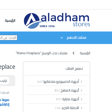
Skip to navigatio
Skip to conten
الرئيسية
محلات الادهم
الرئيسية
منتجات تحت الوسم “Romo Fireplace”
eplace
تصفح الفئات
أجهزة الكمبيوترو ملحقاتها
(45)
أجهزة المطبخ
(85)
التدفئة ال
أجهزة منزلية
(97)
صوبة ح
إنترناش
التدفئة التبريد
(14)
حراري) مو