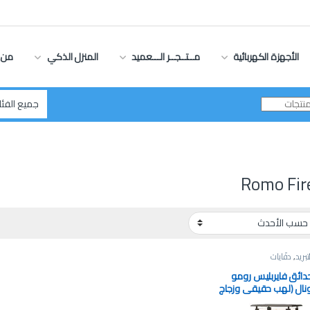
الأجهزة الكهربائية
مــتــجــر الـــعميد
المنزل الذكي
من 
Romo Fir
تبريد
,
دفّايات
دائق فايربليس رومو
ونال (لهب حقيقي وزجاج
ديل R700