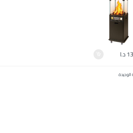
13
د.ا
 الوحيدة