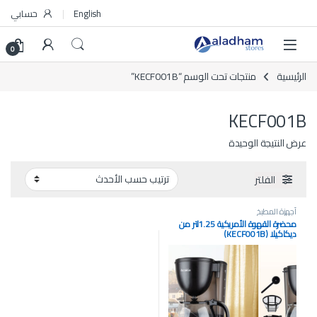
Skip to navigatio
Skip to conten
English
حسابي
0
الرئيسية
منتجات تحت الوسم “KECF001B”
KECF001B
عرض النتيجة الوحيدة
الفلتر
أجهزة المطبخ
محضرة القهوة الأمريكية 1.25لتر من
ديكاكيلا (KECF001B)