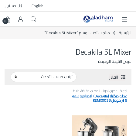
Skip to navigatio
Skip to conten
English
حسابي
0
الرئيسية
منتجات تحت الوسم “Decakila 5L Mixer”
Decakila 5L Mixer
عرض النتيجة الوحيدة
الفلتر
أجهزة المطبخ
,
أدوات المطبخ
,
خفاقة
,
خلاط
يدوي
,
عجانات
عجانة ديكايلا (Decakila) الاحترافية سعة
5 لتر موديل KEMX003B