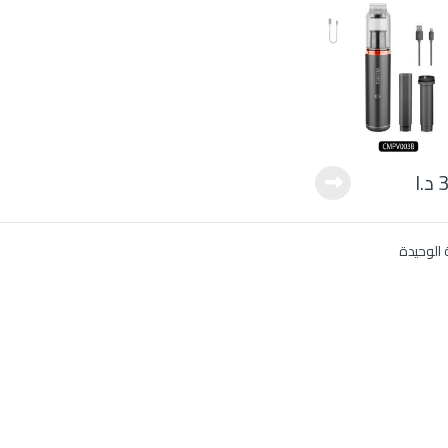
3
د.ا
 الوحيدة