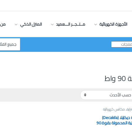
الأجهزة الكهربائية
مــتــجــر الـــعميد
المنزل الذكي
من 
واط
لية
,
مكانس كهربائية
مكنسة ديكايلا (Decakila)
الكهربائية المحمولة بقوة 90
| CMPV003B