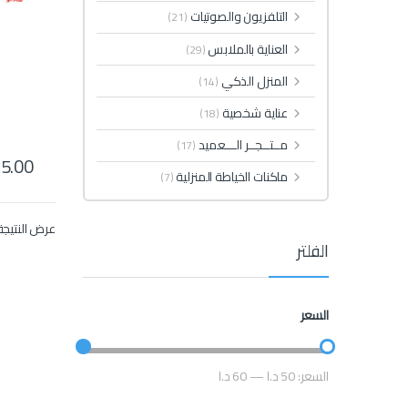
التلفزيون والصوتيات
(21)
العناية بالملابس
(29)
المنزل الذكي
(14)
عناية شخصية
(18)
مــتــجــر الـــعميد
(17)
5.00
ماكنات الخياطة المنزلية
(7)
عرض النتيجة
الفلتر
السعر
السعر:
50 د.ا
—
60 د.ا
أعلى سعر
أدنى سعر