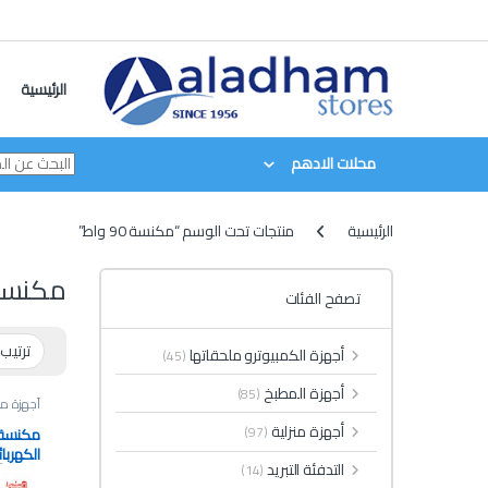
Skip to navigatio
Skip to conten
الرئيسية
محلات الادهم
الرئيسية
منتجات تحت الوسم “مكنسة 90 واط”
مكنسة 90 
تصفح الفئات
أجهزة الكمبيوترو ملحقاتها
(45)
أجهزة المطبخ
(85)
أجهزة منز
أجهزة منزلية
(97)
التدفئة التبريد
(14)
واط – أسود 