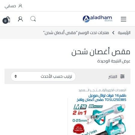
Skip to navigatio
Skip to conten
حسابي
0
الرئيسية
منتجات تحت الوسم “مقص أغصان شحن”
مقص أغصان شحن
عرض النتيجة الوحيدة
الفلتر
المعدات الكهربائية
,
مــتــجــر الـــعميد
طقم 16 فولت توتال موديل
TOSLI250385 مقص أغصان ونافخ
هواء (بدون فحمات)