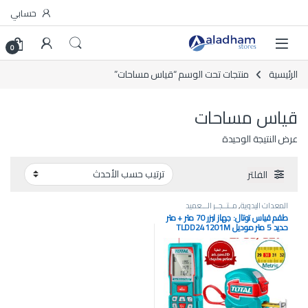
Skip to navigatio
Skip to conten
حسابي
0
الرئيسية
منتجات تحت الوسم “قياس مساحات”
قياس مساحات
عرض النتيجة الوحيدة
الفلتر
المعدات اليدوية
,
مــتــجــر الـــعميد
طقم قياس توتال: جهاز ليزر 70 متر + متر
حديد 5 متر موديل TLDD241201M