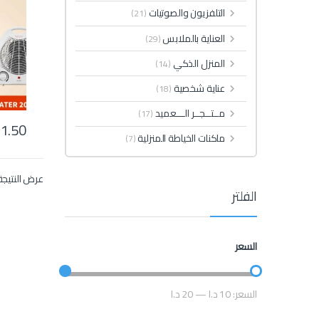
التلفزيون والصوتيات
(21)
العناية بالملابس
(29)
المنزل الذكي
(14)
عناية شخصية
(18)
مــتــجــر الـــعميد
(17)
1.50
ماكنات الخياطة المنزلية
(7)
عرض النتيجة
الفلتر
السعر
السعر:
10 د.ا
—
20 د.ا
أعلى سعر
أدنى سعر