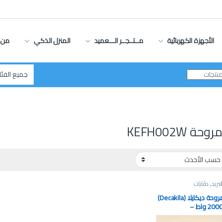
الأجهزة الكهربائية
مــتــجــر الـــعميد
المنزل الذكي
من 
ة KEFH002W
تبريد
,
دفّايات
دفاية مروحة ديكايلا (Decakila)
بقدرة 2000 واط –
KEF