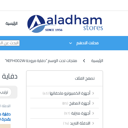
Skip to navigatio
Skip to conten
الرئيسية
محلات الادهم
الرئيسية
منتجات تحت الوسم “دفاية مروحة KEFH002W”
دفاية مروح
تصفح الفئات
أجهزة الكمبيوترو ملحقاتها
(45)
أجهزة المطبخ
(85)
التدفئة ال
أجهزة منزلية
(97)
التدفئة التبريد
(14)
H002W.