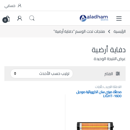
Skip to navigatio
Skip to conten
حسابي
0
الرئيسية
منتجات تحت الوسم “دفاية أرضية”
دفاية أرضية
عرض النتيجة الوحيدة
الفلتر
التدفئة التبريد
,
دفّايات
مدفأة ميني سان الكهربائية موديل
LIGHT-1600