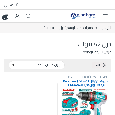
Skip to navigatio
Skip to conten
حسابي
0
الرئيسية
منتجات تحت الوسم “درل 42 فولت”
درل 42 فولت
عرض النتيجة الوحيدة
الفلتر
المعدات الكهربائية
,
مــتــجــر الـــعميد
درل شحن توتال 42 فولت (Brushless)
– عزم 69 نيوتن.متر TIDLI426981