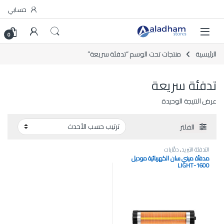
Skip to navigatio
Skip to conten
حسابي
0
الرئيسية
منتجات تحت الوسم “تدفئة سريعة”
تدفئة سريعة
عرض النتيجة الوحيدة
الفلتر
التدفئة التبريد
,
دفّايات
مدفأة ميني سان الكهربائية موديل
LIGHT-1600