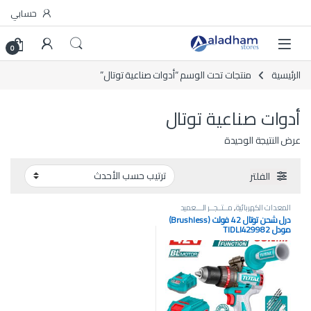
Skip to navigatio
Skip to conten
حسابي
0
الرئيسية
منتجات تحت الوسم “أدوات صناعية توتال”
أدوات صناعية توتال
عرض النتيجة الوحيدة
الفلتر
المعدات الكهربائية
,
مــتــجــر الـــعميد
درل شحن توتال 42 فولت (Brushless)
مودل TIDLI429982