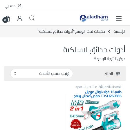
Skip to navigatio
Skip to conten
حسابي
0
الرئيسية
منتجات تحت الوسم “أدوات حدائق لاسلكية”
أدوات حدائق لاسلكية
عرض النتيجة الوحيدة
الفلتر
المعدات الكهربائية
,
مــتــجــر الـــعميد
طقم 16 فولت توتال موديل
TOSLI250385 مقص أغصان ونافخ
هواء (بدون فحمات)