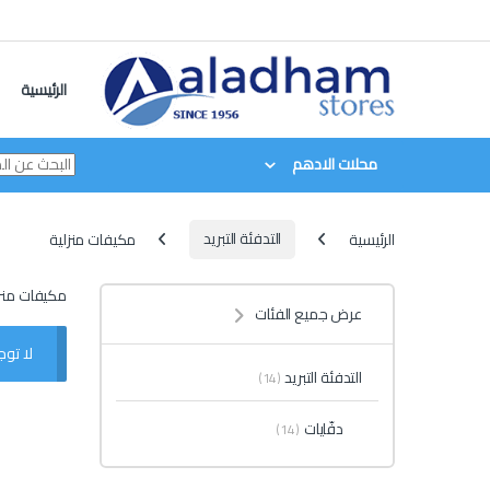
Skip to navigatio
Skip to conten
الرئيسية
Search for:
محلات الادهم
الرئيسية
التدفئة التبريد
مكيفات منزلية
مكيفات منز
عرض جميع الفئات
لا توج
التدفئة التبريد
(14)
دفّايات
(14)