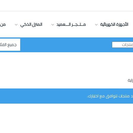
الأجهزة الكهربائية
مــتــجــر الـــعميد
المنزل الذكي
من 
لية
د منتجات تتوافق مع اختيارك.