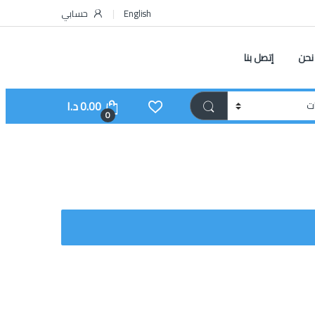
English
حسابي
نحن
إتصل بنا
0.00
د.ا
0