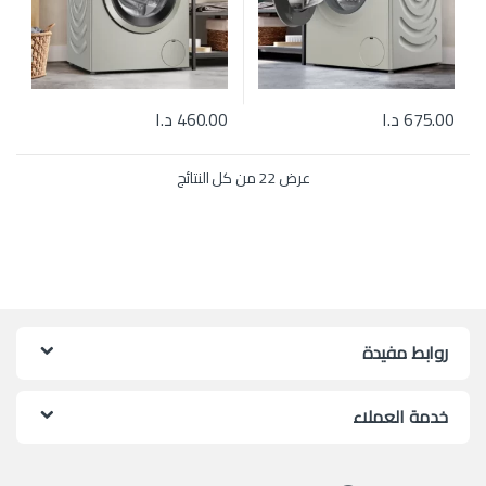
675.00
د.ا
460.00
د.ا
تم الفرز حسب الأحدث
عرض ⁦22⁩ من كل النتائج
روابط مفيدة
خدمة العملاء