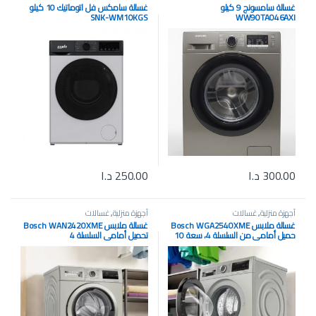
غسالة سامسونج 9 كيلو
غسالة سامكس فل اتوماتيك 10 كيلو
SNK-WM10KGS
WW90TA046AXI
300.00
د.ا
250.00
د.ا
أجهزة منزلية
,
غسالات
أجهزة منزلية
,
غسالات
غسالة ملابس Bosch WGA2540XME
غسالة ملابس Bosch WAN2420XME
حميل أمامي من السلسلة 4، سعة 10
تحميل أمامي السلسلة 4
كغم