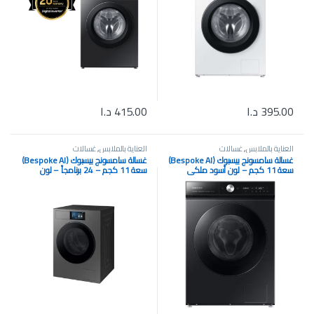
395.00
د.ا
415.00
د.ا
العناية بالملابس
,
غسالات
العناية بالملابس
,
غسالات
غسالة سامسونج بيسبوك (Bespoke AI)
غسالة سامسونج بيسبوك (Bespoke AI)
سعة 11 كجم – لون أسود ملكي
سعة 11 كجم – 24 برنامجاً – لون
موديل WW11B1944DGBFH
فضي موديل WF90F11C4SU3