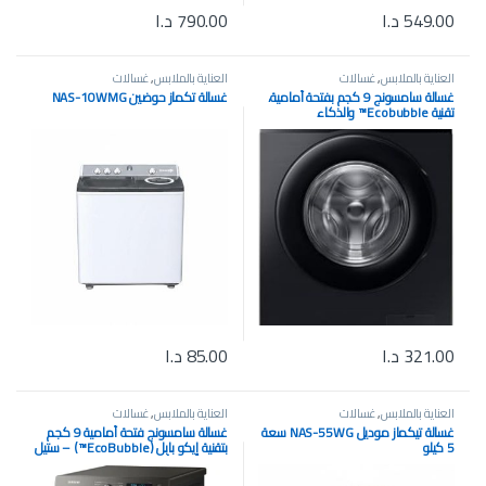
549.00
د.ا
790.00
د.ا
العناية بالملابس
,
غسالات
العناية بالملابس
,
غسالات
غسالة سامسونج 9 كجم بفتحة أمامية،
غسالة تكماز حوضين NAS-10WMG
تقنية Ecobubble™️ والذكاء
الاصطناعي WW90CGC0EDABAS
321.00
د.ا
85.00
د.ا
العناية بالملابس
,
غسالات
العناية بالملابس
,
غسالات
غسالة تيكماز موديل NAS-55WG سعة
غسالة سامسونج فتحة أمامية 9 كجم
5 كيلو
بتقنية إيكو بابل (EcoBubble™) – ستيل
مقاوم للصدأ. WW90TA046AX1FH