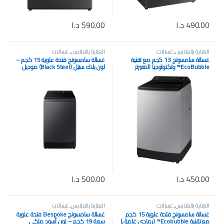
490.00
د.ا
590.00
د.ا
العناية بالملابس
,
غسالات
العناية بالملابس
,
غسالات
غسالة سامسونج 13 كجم مع تقنية
غسالة سامسونج فتحة علوية 15 كجم –
EcoBubble™️ وتكنولوجيا الانفيرتر
لون بلاك ستيل (Black Steel) موديل
الرقمي موديل WA13CG5441BYRQ
WA15S5CRQ
450.00
د.ا
500.00
د.ا
العناية بالملابس
,
غسالات
العناية بالملابس
,
غسالات
غسالة سامسونج فتحة علوية 15 كجم
غسالة سامسونج Bespoke فتحة علوية
مع تقنية Ecobubble™️ (رمادي غامق)
سعة 19 كجم – لون أسود ملكي