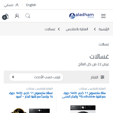
Skip to navigatio
Skip to conten
English
حسابي
0
الرئيسية
العناية بالملابس
غسالات
غسالات
غسالات
تم الفرز حسب الأحدث
عرض ⁦22⁩ من كل النتائج
الفلتر
العناية بالملابس
,
غسالات
العناية بالملابس
,
غسالات
سالة سامسونج 11 كجم، 1400 دورة،
غسالة سامسونج 11 كجم، 1400 دورة،
مع تقنية EcoBubble™️ والبخار الصحي
14 برنامجاً مع تقنية البخار – أسود
– لون أبيض WW11B1A046AEFH
WW11B1A046ABFH