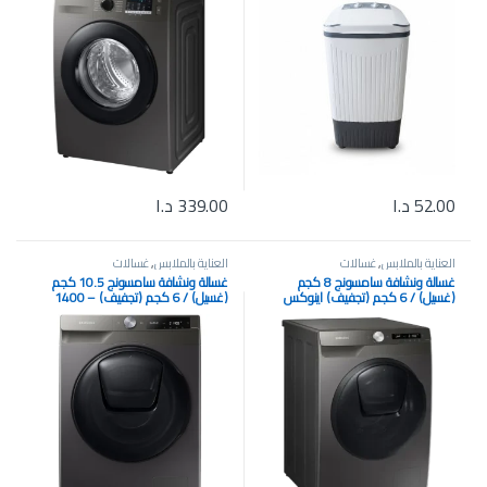
52.00
د.ا
339.00
د.ا
العناية بالملابس
,
غسالات
العناية بالملابس
,
غسالات
غسالة ونشافة سامسونج 8 كجم
غسالة ونشافة سامسونج 10.5 كجم
(غسيل) / 6 كجم (تجفيف) اينوكس
(غسيل) / 6 كجم (تجفيف) – 1400
WD80T554DBN/FH
دورة WD10T654DBN/S1