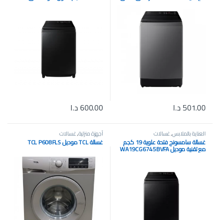
موديل WA15CG5745BDFQ
WA80F19S8BRQ
501.00
د.ا
600.00
د.ا
العناية بالملابس
,
غسالات
أجهزة منزلية
,
غسالات
غسالة سامسونج فتحة علوية 19 كجم
غسالة TCL موديل TCL P608FLS
مع تقنية موديل WA19CG6745BVFA