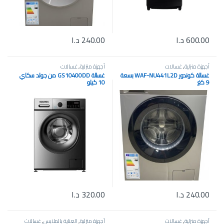
600.00
د.ا
240.00
د.ا
أجهزة منزلية
,
غسالات
أجهزة منزلية
,
غسالات
غسالة كوندور ‎WAF-NU441L2D‎ بسعة
غسالة GS10400DD من جولد سكاي
9 كغ
10 كيلو
240.00
د.ا
320.00
د.ا
أجهزة منزلية
,
غسالات
أجهزة منزلية
,
العناية بالملابس
,
غسالات